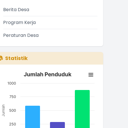
Berita Desa
Program Kerja
Peraturan Desa
Statistik
Jumlah Penduduk
Jumlah Penduduk
ar chart with 3 bars.
1000
he chart has 1 X axis displaying categories.
he chart has 1 Y axis displaying Jumlah. Data ranges from
750
Jumlah
500
250