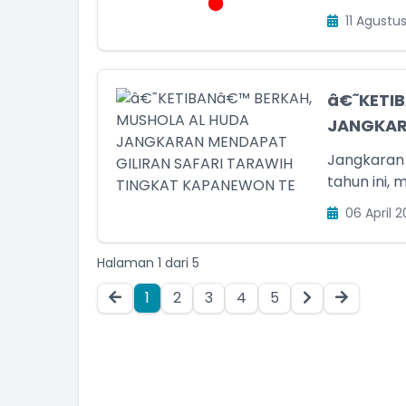
11 Agustu
â€˜KETI
JANGKARA
Jangkaran
tahun ini, 
06 April 2
Halaman 1 dari 5
PURWOKO
Kepala Desa
1
2
3
4
5
Belum Rekam Kehadiran