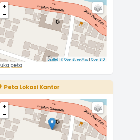
+
−
Leaflet
|
© OpenStreetMap
|
OpenSID
uka peta
Peta Lokasi Kantor
+
−