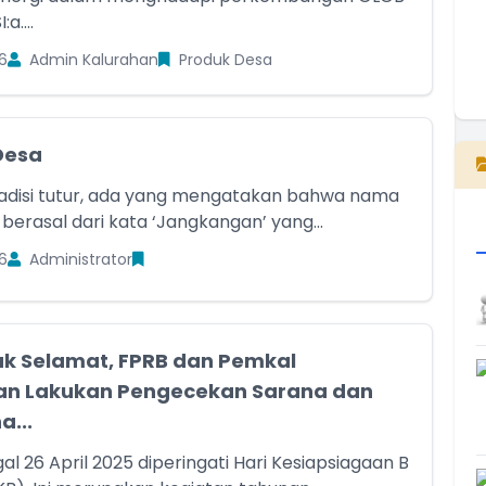
a....
6
Admin Kalurahan
Produk Desa
E
Desa
adisi tutur, ada yang mengatakan bahwa nama
berasal dari kata ‘Jangkangan’ yang...
6
Administrator
uk Selamat, FPRB dan Pemkal
an Lakukan Pengecekan Sarana dan
a...
l 26 April 2025 diperingati Hari Kesiapsiagaan B