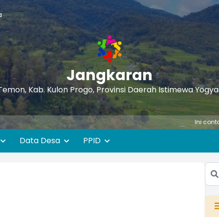
a
Jangkaran
Temon, Kab. Kulon Progo, Provinsi Daerah Istimewa Yogy
Ini contoh teks ber
Data Desa
PPID