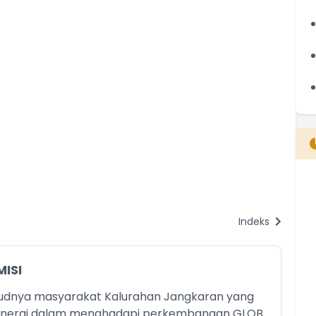
B
T
Indeks
T
MISI
judnya masyarakat Kalurahan Jangkaran yang
sinergi dalam menghadapi perkembangan GLOB