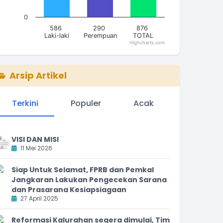
0
586
290
876
Laki-laki
Perempuan
TOTAL
Highcharts.com
nd of interactive chart.
Arsip Artikel
Terkini
Populer
Acak
VISI DAN MISI
11 Mei 2026
Siap Untuk Selamat, FPRB dan Pemkal
Jangkaran Lakukan Pengecekan Sarana
dan Prasarana Kesiapsiagaan
27 April 2025
Reformasi Kalurahan segera dimulai, Tim