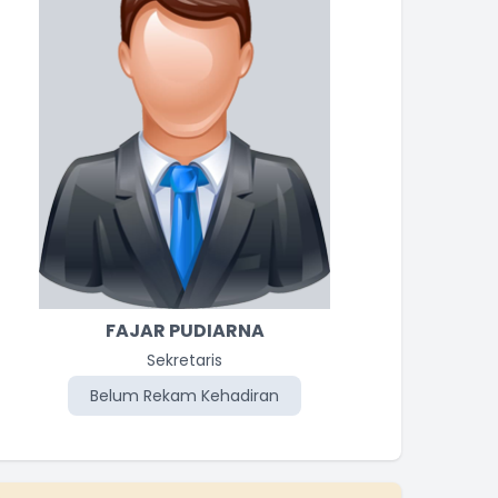
FAJAR PUDIARNA
PURWOKO
Kepala Desa
Sekretaris
Belum Rekam Kehadiran
Belum Rekam Kehadiran
Be