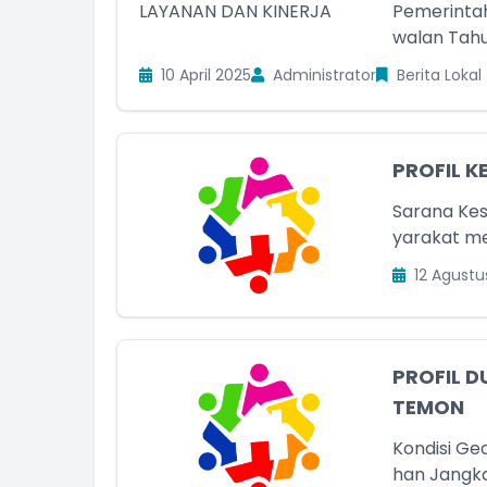
Pemerinta
walan Tahu
10 April 2025
Administrator
Berita Lokal
PROFIL K
Sarana Kes
yarakat mem
12 Agustu
PROFIL D
TEMON
Kondisi Geo
han Jangka