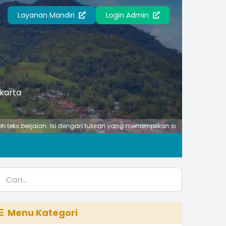
Layanan Mandiri
Login Admin
akarta
jalan. Isi dengan tulisan yang menampilkan suatu ciri atau kegiatan pent
Menu Kategori