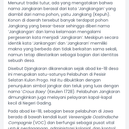
Menurut tradisi tutur, ada yang mengatakan bahwa
nama Jangkaran berasal dari kata ‘Jangkangan’ yang
diambil dari nama pohon, yaitu Jangkang (Kepuh).
Konon di daerah tersebut banyak terdapat pohon
Jangkang yang besar-besar sehingga diberi nama
‘Jangkangan’ dan lama kelamaan mengalami
pergeseran kata menjadi ‘Jangkaran’. Meskipun secara
identik kata ‘Jankangan’ dan ‘Jangkaran’ memiliki
makna yang berbeda dan tidak berkaitan sama sekali,
namun tetap dilestarikan sebagai bagian dari identitas
sebuah desa.
Disebut Djangkaran dikarenakan sejak abad ke-18 desa
ini merupakan satu-satunya Pelabuhan di Pesisir
Selatan Kulon Progo. Hal itu dibuktikan dengan
penunjukan simbol jangkar dan teluk yang luas dengan
nama ‘
Crous Baey
’ (Keulen 1728). Pelabuhan Jangkaran
dimungkinkan juga melayani pelayaran kapal-kapal
kecil di Negeri Gading.
Pada abad ke-18, sebagian besar pelabuhan di Jawa
berada di bawah kendali kuat
Vereenigde Oostindische
Compagnie
(VOC) dan berfungsi sebagai pusat vital
untuk perdagangan, administrasi kolonial, dan kontrol