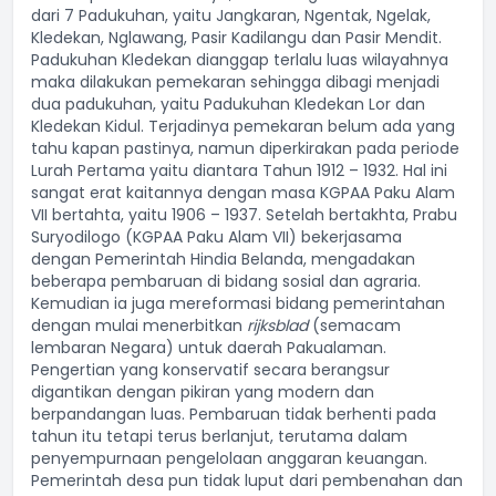
dari 7 Padukuhan, yaitu Jangkaran, Ngentak, Ngelak,
Kledekan, Nglawang, Pasir Kadilangu dan Pasir Mendit.
Padukuhan Kledekan dianggap terlalu luas wilayahnya
maka dilakukan pemekaran sehingga dibagi menjadi
dua padukuhan, yaitu Padukuhan Kledekan Lor dan
Kledekan Kidul. Terjadinya pemekaran belum ada yang
tahu kapan pastinya, namun diperkirakan pada periode
Lurah Pertama yaitu diantara Tahun 1912 – 1932. Hal ini
sangat erat kaitannya dengan masa KGPAA Paku Alam
VII bertahta, yaitu 1906 – 1937. Setelah bertakhta, Prabu
Suryodilogo (KGPAA Paku Alam VII) bekerjasama
dengan Pemerintah Hindia Belanda, mengadakan
beberapa pembaruan di bidang sosial dan agraria.
Kemudian ia juga mereformasi bidang pemerintahan
dengan mulai menerbitkan
rijksblad
(semacam
lembaran Negara) untuk daerah Pakualaman.
Pengertian yang konservatif secara berangsur
digantikan dengan pikiran yang modern dan
berpandangan luas. Pembaruan tidak berhenti pada
tahun itu tetapi terus berlanjut, terutama dalam
penyempurnaan pengelolaan anggaran keuangan.
Pemerintah desa pun tidak luput dari pembenahan dan