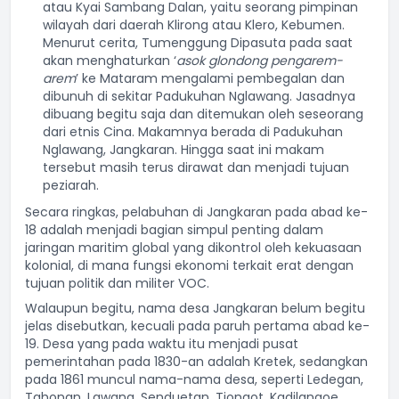
atau Kyai Sambang Dalan, yaitu seorang pimpinan
wilayah dari daerah Klirong atau Klero, Kebumen.
Menurut cerita, Tumenggung Dipasuta pada saat
akan menghaturkan ‘
asok glondong pengarem-
arem
’ ke Mataram mengalami pembegalan dan
dibunuh di sekitar Padukuhan Nglawang. Jasadnya
dibuang begitu saja dan ditemukan oleh seseorang
dari etnis Cina. Makamnya berada di Padukuhan
Nglawang, Jangkaran. Hingga saat ini makam
tersebut masih terus dirawat dan menjadi tujuan
peziarah.
Secara ringkas, pelabuhan di Jangkaran pada abad ke-
18 adalah menjadi bagian simpul penting dalam
jaringan maritim global yang dikontrol oleh kekuasaan
kolonial, di mana fungsi ekonomi terkait erat dengan
tujuan politik dan militer VOC.
Walaupun begitu, nama desa Jangkaran belum begitu
jelas disebutkan, kecuali pada paruh pertama abad ke-
19. Desa yang pada waktu itu menjadi pusat
pemerintahan pada 1830-an adalah Kretek, sedangkan
pada 1861 muncul nama-nama desa, seperti Ledegan,
Tahonan, Lawang, Senduetan, Tjongot, Kadilangoe,