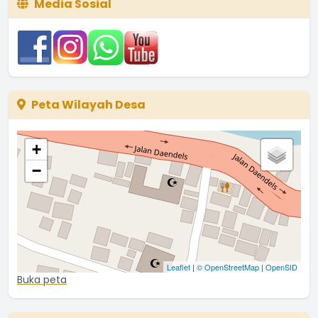
Media Sosial
Peta Wilayah Desa
+
−
Leaflet
|
© OpenStreetMap
|
OpenSID
Buka peta