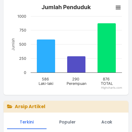
Jumlah Penduduk
Jumlah Penduduk
Bar chart with 3 bars.
The chart has 1 X axis displaying categories.
1000
The chart has 1 Y axis displaying Jumlah. Data ranges from 2
750
Jumlah
500
250
0
586
290
876
Laki-laki
Perempuan
TOTAL
Highcharts.com
End of interactive chart.
Arsip Artikel
Terkini
Populer
Acak