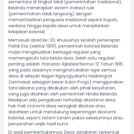
sementara di tingkat lokal (pemerintahan tradisional),
Belanda menerapkan sistem
indirect rule
(pemerintahan tidak langsung) dengan
memanfaatkan penguasa tradisional seperti bupati,
wedana, hingga kepala desa untuk menjalankan
kebijakan kolonial.
Memasuki abad ke-20, khususnya setelah penerapan
Politik Etis (sekitar 1901), pemerintah kolonial Belanda
mulai mengeluarkan berbagai regulasi yang
memengaruhi tata kelola desa. Salah satu regulasi
penting adalah
Pranatan Rijksblad
Nomor 12 Tahun 1916,
yang pada dasarnya menginstruksikan agar semua
desa di wilayah Nagari Ngayogyakarta Hadiningrat
(termasuk sebagian besar Kulon Progo) menggunakan
tata laksana yang dibakukan oleh pihak kesultanan,
yang juga disahkan oleh pemerintah Hindia Belanda.
Meskipun ada pengakuan terhadap eksistensi desa,
hak-hak otonomi desa seringkali dibatasi atau
diarahkan untuk mendukung kepentingan ekonomi
kolonial, seperti sistem tanam paksa sebelumnya atau
penyerahan wajib hasil bumi.
Di awal pembentukannya, Desa Jangkaran terbentuk