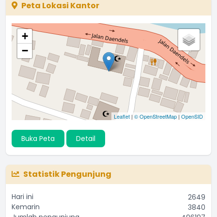
Peta Lokasi Kantor
+
−
Leaflet
|
© OpenStreetMap
|
OpenSID
Buka Peta
Detail
Statistik Pengunjung
Hari ini
2649
Kemarin
3840
Jumlah pengunjung