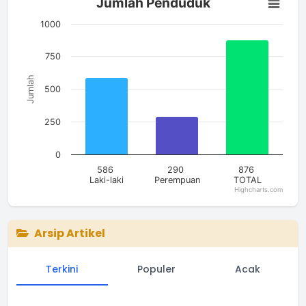
Jumlah Penduduk
Bar chart with 3 bars.
The chart has 1 X axis displaying categories.
1000
The chart has 1 Y axis displaying Jumlah. Data ranges from 2
750
Jumlah
500
250
0
586
290
876
Laki-laki
Perempuan
TOTAL
Highcharts.com
End of interactive chart.
Arsip Artikel
Terkini
Populer
Acak