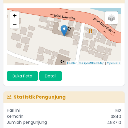
+
−
Leaflet
|
© OpenStreetMap
|
OpenSID
Buka Peta
Detail
Statistik Pengunjung
Hari ini
162
Kemarin
3840
Jumlah pengunjung
493710