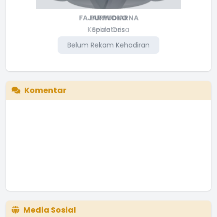
FAJAR PUDIARNA
PURWOKO
Kepala Desa
Sekretaris
Belum Rekam Kehadiran
Belum Rekam Kehadiran
Komentar
Media Sosial