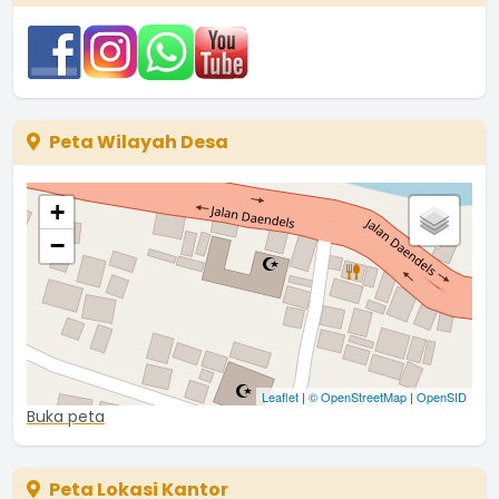
Peta Wilayah Desa
+
−
Leaflet
|
© OpenStreetMap
|
OpenSID
Buka peta
Peta Lokasi Kantor