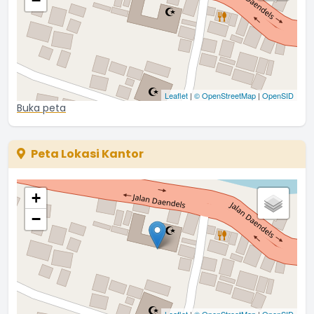
−
Leaflet
|
© OpenStreetMap
|
OpenSID
Buka peta
Peta Lokasi Kantor
+
−
Leaflet
|
© OpenStreetMap
|
OpenSID