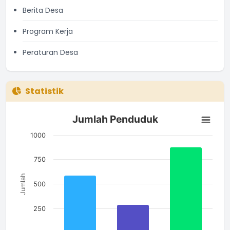
Berita Desa
Program Kerja
Peraturan Desa
Statistik
Jumlah Penduduk
Jumlah Penduduk
Bar chart with 3 bars.
The chart has 1 X axis displaying categories.
1000
The chart has 1 Y axis displaying Jumlah. Data ranges from 2
750
Jumlah
500
250