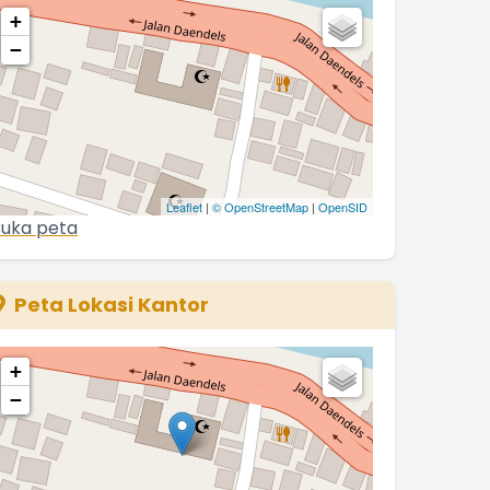
+
−
Leaflet
|
© OpenStreetMap
|
OpenSID
uka peta
Peta Lokasi Kantor
+
−