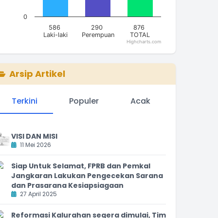
0
586
290
876
Laki-laki
Perempuan
TOTAL
Highcharts.com
nd of interactive chart.
Arsip Artikel
Terkini
Populer
Acak
VISI DAN MISI
11 Mei 2026
Siap Untuk Selamat, FPRB dan Pemkal
Jangkaran Lakukan Pengecekan Sarana
dan Prasarana Kesiapsiagaan
27 April 2025
Reformasi Kalurahan segera dimulai, Tim