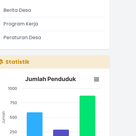
Berita Desa
Program Kerja
Peraturan Desa
Statistik
Jumlah Penduduk
Jumlah Penduduk
ar chart with 3 bars.
1000
he chart has 1 X axis displaying categories.
he chart has 1 Y axis displaying Jumlah. Data ranges from
750
Jumlah
500
250