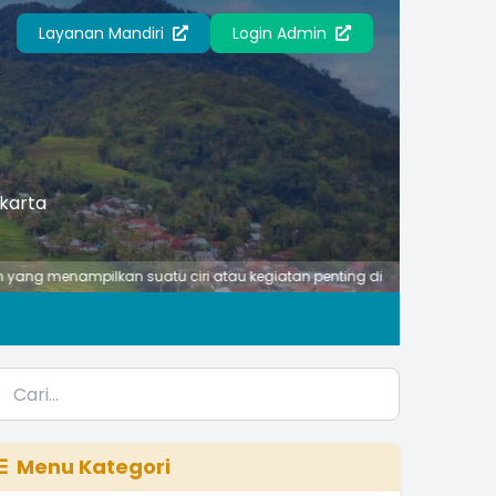
Layanan Mandiri
Login Admin
akarta
nampilkan suatu ciri atau kegiatan penting di desa anda.
Menu Kategori