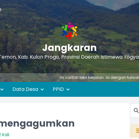
a
Jangkaran
Temon, Kab. Kulon Progo, Provinsi Daerah Istimewa Yogy
Ini contoh teks berjalan. Isi dengan tulisan yang me
Data Desa
PPID
ng mengagumkan
 Kali