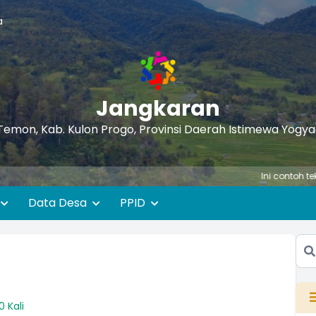
a
Jangkaran
Temon, Kab. Kulon Progo, Provinsi Daerah Istimewa Yogy
Ini contoh teks berjalan
Data Desa
PPID
0 Kali