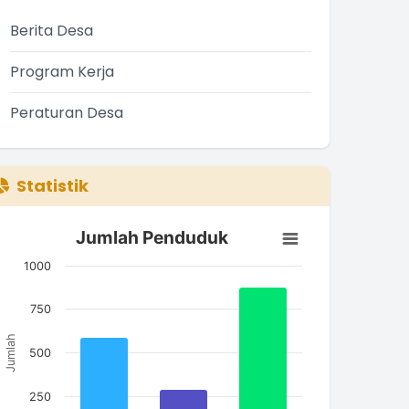
Berita Desa
Program Kerja
Peraturan Desa
Statistik
Jumlah Penduduk
Jumlah Penduduk
ar chart with 3 bars.
1000
he chart has 1 X axis displaying categories.
he chart has 1 Y axis displaying Jumlah. Data ranges from
750
Jumlah
500
250