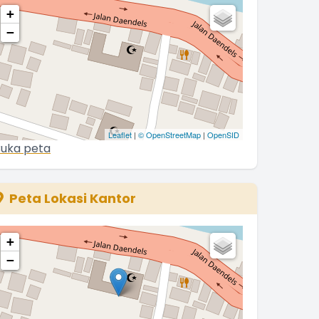
+
−
Leaflet
|
© OpenStreetMap
|
OpenSID
uka peta
Peta Lokasi Kantor
+
−