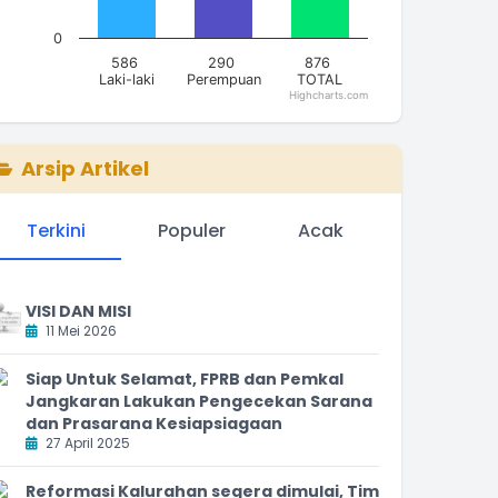
0
586
290
876
Laki-laki
Perempuan
TOTAL
Highcharts.com
nd of interactive chart.
Arsip Artikel
Terkini
Populer
Acak
VISI DAN MISI
11 Mei 2026
Siap Untuk Selamat, FPRB dan Pemkal
Jangkaran Lakukan Pengecekan Sarana
dan Prasarana Kesiapsiagaan
27 April 2025
Reformasi Kalurahan segera dimulai, Tim