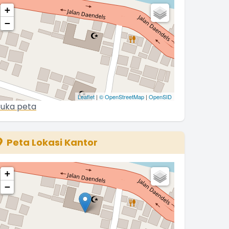
+
−
Leaflet
|
© OpenStreetMap
|
OpenSID
uka peta
Peta Lokasi Kantor
+
−