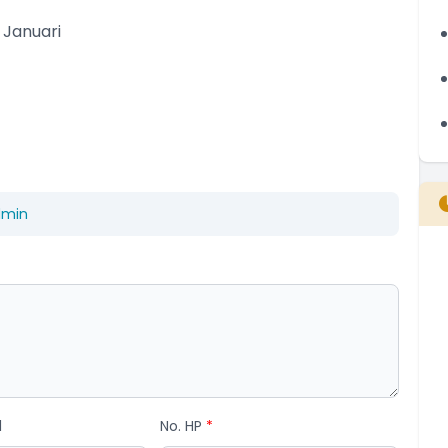
 Januari
dmin
B
T
T
l
No. HP
*