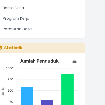
Berita Desa
Program Kerja
Peraturan Desa
Statistik
Jumlah Penduduk
Jumlah Penduduk
ar chart with 3 bars.
1000
he chart has 1 X axis displaying categories.
he chart has 1 Y axis displaying Jumlah. Data ranges from
750
Jumlah
500
250