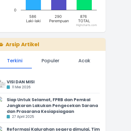
0
586
290
876
Laki-laki
Perempuan
TOTAL
Highcharts.com
nd of interactive chart.
Arsip Artikel
Terkini
Populer
Acak
VISI DAN MISI
11 Mei 2026
Siap Untuk Selamat, FPRB dan Pemkal
Jangkaran Lakukan Pengecekan Sarana
dan Prasarana Kesiapsiagaan
27 April 2025
Reformasi Kalurahan segera dimulai, Tim