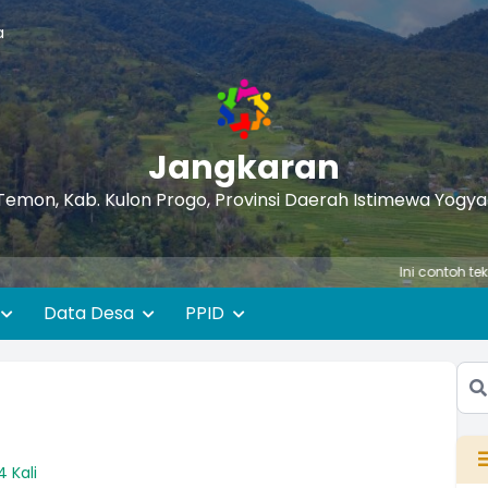
a
Jangkaran
Temon, Kab. Kulon Progo, Provinsi Daerah Istimewa Yogy
Ini contoh teks berjalan
Data Desa
PPID
4 Kali