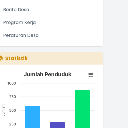
Berita Desa
Program Kerja
Peraturan Desa
Statistik
Jumlah Penduduk
Jumlah Penduduk
ar chart with 3 bars.
1000
he chart has 1 X axis displaying categories.
he chart has 1 Y axis displaying Jumlah. Data ranges from
750
Jumlah
500
250