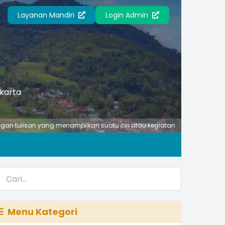
Layanan Mandiri
Login Admin
akarta
san yang menampilkan suatu ciri atau kegiatan penting di desa anda.
Menu Kategori