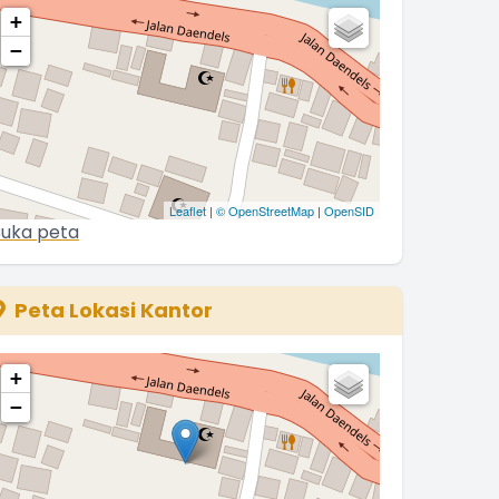
+
−
Leaflet
|
© OpenStreetMap
|
OpenSID
uka peta
Peta Lokasi Kantor
+
−