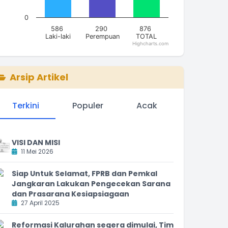
0
586
290
876
Laki-laki
Perempuan
TOTAL
Highcharts.com
nd of interactive chart.
Arsip Artikel
Terkini
Populer
Acak
VISI DAN MISI
11 Mei 2026
Siap Untuk Selamat, FPRB dan Pemkal
Jangkaran Lakukan Pengecekan Sarana
dan Prasarana Kesiapsiagaan
27 April 2025
Reformasi Kalurahan segera dimulai, Tim