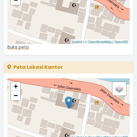
−
Leaflet
|
© OpenStreetMap
|
OpenSID
Buka peta
Peta Lokasi Kantor
+
−
Leaflet
|
© OpenStreetMap
|
OpenSID