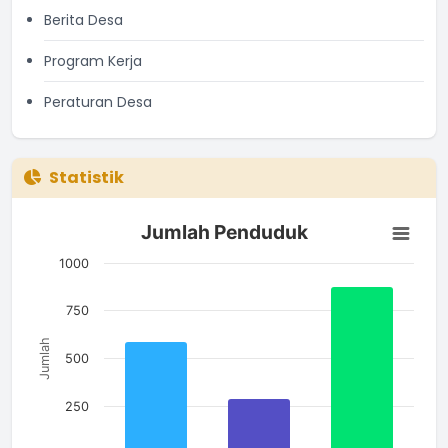
Berita Desa
Program Kerja
Peraturan Desa
Statistik
Jumlah Penduduk
Jumlah Penduduk
Bar chart with 3 bars.
The chart has 1 X axis displaying categories.
1000
The chart has 1 Y axis displaying Jumlah. Data ranges from 2
750
Jumlah
500
250