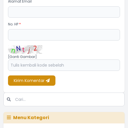
Alamat Email
No. HP
*
[Ganti Gambar]
Kirim Komentar
Menu Kategori